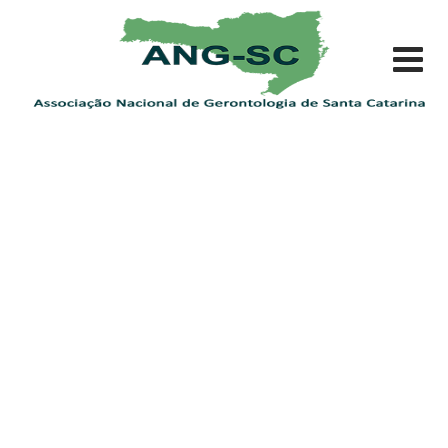
Skip
to
content
Blog
ANGSC: Associação Nacional de Gerontologia de Santa
Catarina
>
BLOG
>
Notícias
>
Entra em vigor o novo
Estatuto da ANG-SC