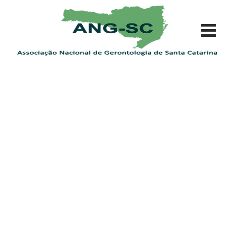
Skip
to
content
Conselho Gestor
ANGSC: Associação Nacional de Gerontologia de Santa
Catarina
>
Conselho Gestor
>
Diretoria 2023-2024
>
Daiana Caroline Prestes Feil